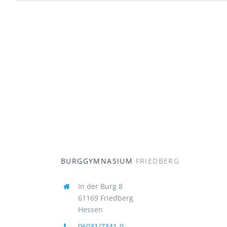
BURGGYMNASIUM
FRIEDBERG
In der Burg 8
61169 Friedberg
Hessen
06031/7341-0