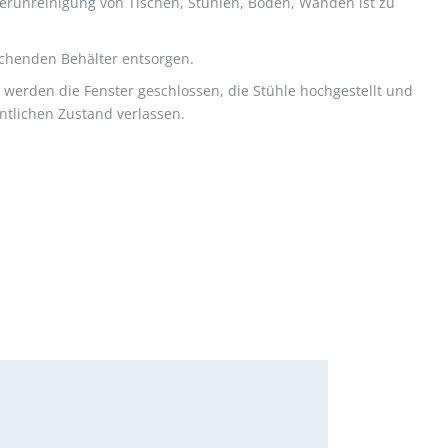
erunreinigung von Tischen, Stühlen, Böden, Wänden ist zu
rechenden Behälter entsorgen.
 werden die Fenster geschlossen, die Stühle hochgestellt und
tlichen Zustand verlassen.