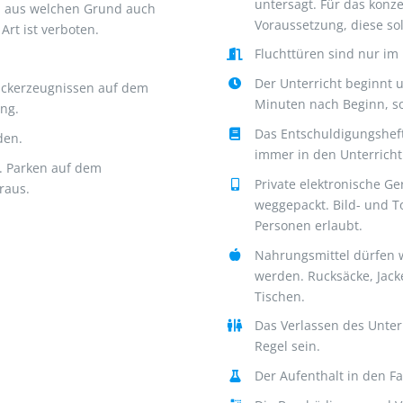
untersagt. Für das konze
rd aus welchen Grund auch
Voraussetzung, diese sol
Art ist verboten.
Fluchttüren sind nur im 
Der Unterricht beginnt u
uckerzeugnissen auf dem
Minuten nach Beginn, so
ng.
Das Entschuldigungsheft
den.
immer in den Unterricht
. Parken auf dem
Private elektronische G
raus.
weggepackt. Bild- und T
Personen erlaubt.
Nahrungsmittel dürfen w
werden. Rucksäcke, Jack
Tischen.
Das Verlassen des Unterr
Regel sein.
Der Aufenthalt in den F