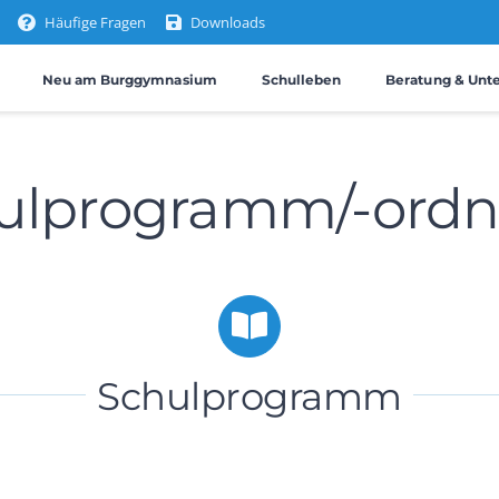
Häufige Fragen
Downloads
Neu am Burggymnasium
Schulleben
Beratung & Unt
ulprogramm/-ord
Schulprogramm