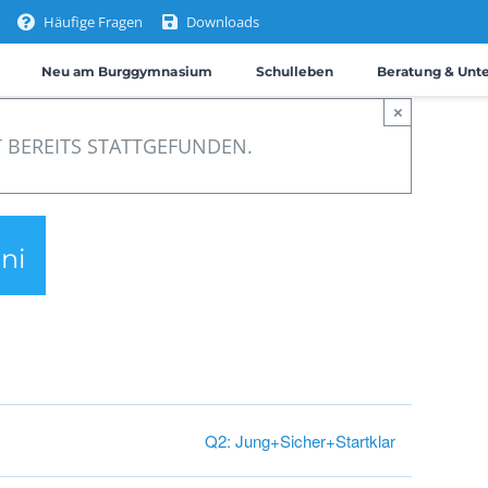
Häufige Fragen
Downloads
Neu am Burggymnasium
Schulleben
Beratung & Unt
×
 BEREITS STATTGEFUNDEN.
uni
Q2: Jung+Sicher+Startklar