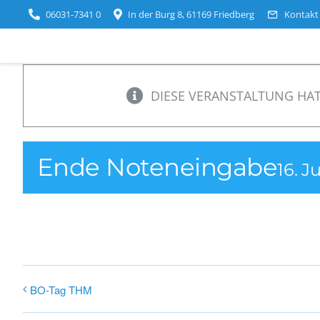
Zum
06031-7341 0
In der Burg 8, 61169 Friedberg
Kontakt
Inhalt
springen
DIESE VERANSTALTUNG HAT
Ende Noteneingabe
16. J
BO-Tag THM