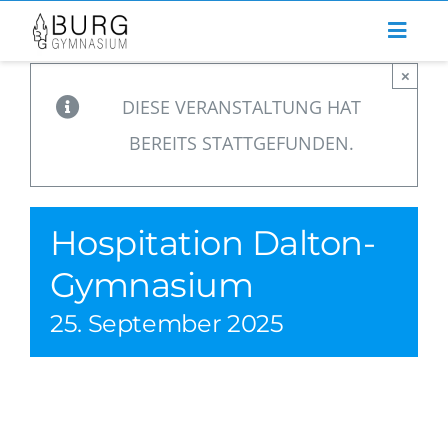
Zum
Inhalt
×
springen
DIESE VERANSTALTUNG HAT
BEREITS STATTGEFUNDEN.
Hospitation Dalton-
Gymnasium
25. September 2025