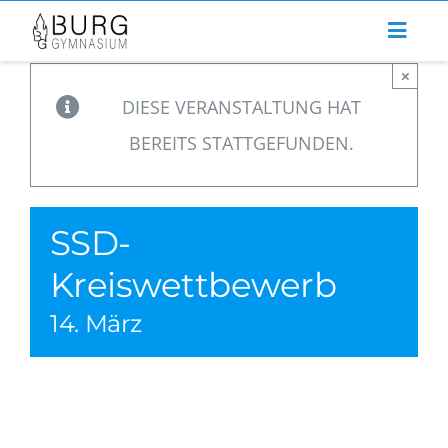
Zum
Inhalt
×
springen
DIESE VERANSTALTUNG HAT
BEREITS STATTGEFUNDEN.
SSD-
Kreiswettbewerb
14. März