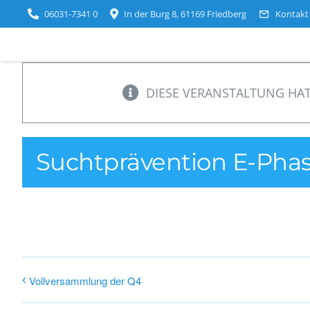
Zum
06031-7341 0
In der Burg 8, 61169 Friedberg
Kontakt
Inhalt
springen
DIESE VERANSTALTUNG HAT
Suchtprävention E-Pha
Vollversammlung der Q4