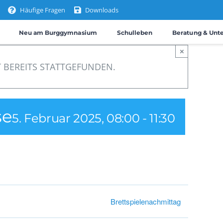
Häufige Fragen
Downloads
Neu am Burggymnasium
Schulleben
Beratung & Unt
×
 BEREITS STATTGEFUNDEN.
se
5. Februar 2025, 08:00
-
11:30
Brettspielenachmittag