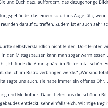
ie und Euch dazu auffordern, das dazugehörige Bilderr
ngsgebäude, das einem sofort ins Auge fällt, wenn m
Freunden darauf zu treffen. Zudem ist er auch sehr s
durfte selbstverständlich nicht fehlen. Dort lernten w
nd in den Mittagspausen kann man sogar warm essen 
. „Ich finde die Atmosphäre im Bistro total schön. An
it, die ich im Bistro verbringen werde.“ „Wir sind tot
ta sagte uns auch, sie habe immer ein offenes Ohr, u
ng und Mediothek. Dabei fielen uns die schönen Bild
ebäudes entdeckt, sehr einfallsreich. Wichtige Begr