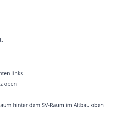
SU
ten links
nz oben
nraum hinter dem SV-Raum im Altbau oben