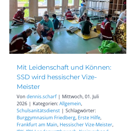
Mit Leidenschaft und Können:
SSD wird hessischer Vize-
Meister
Von
dennis.scharf
|
Mittwoch, 01. Juli
2026
|
Kategorien:
Allgemein
,
Schulsanitätsdienst
|
Schlagwörter:
Burggymnasium Friedberg
,
Erste Hilfe
,
Frankfurt am Main
,
Hessischer Vize-Meister
,