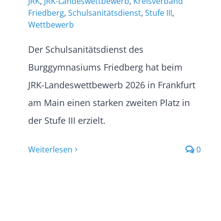
JRK
,
JRK-Landeswettbewerb
,
Kreisverband
Friedberg
,
Schulsanitätsdienst
,
Stufe III
,
Wettbewerb
Der Schulsanitätsdienst des
Burggymnasiums Friedberg hat beim
JRK-Landeswettbewerb 2026 in Frankfurt
am Main einen starken zweiten Platz in
der Stufe III erzielt.
Weiterlesen
0