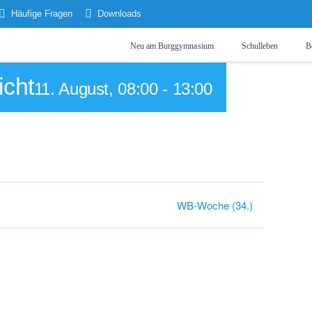
Häufige Fragen
Downloads
Neu am Burggymnasium
Schulleben
B
icht
11. August, 08:00
-
13:00
WB-Woche (34.)