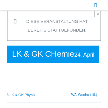
Zum
Inhalt
×
springen
DIESE VERANSTALTUNG HAT
BEREITS STATTGEFUNDEN.
LK & GK CHemie
24. April
WA-Woche (18.)
LK & GK Physik