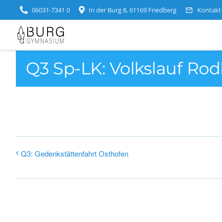
Zum
06031-7341 0
In der Burg 8, 61169 Friedberg
Kontakt
Inhalt
springen
Q3 Sp-LK: Volkslauf Ro
Q3: Gedenkstättenfahrt Osthofen