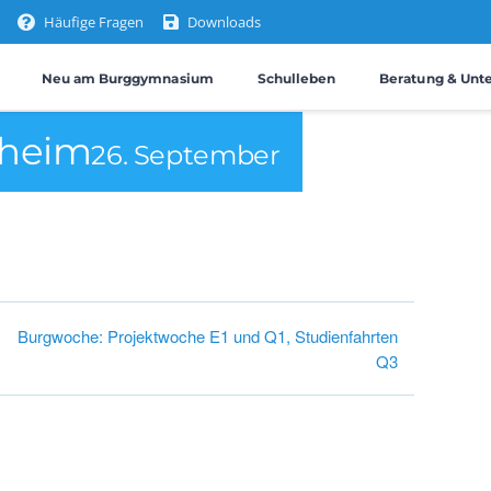
Häufige Fragen
Downloads
Neu am Burggymnasium
Schulleben
Beratung & Unt
dheim
26. September
Burgwoche: Projektwoche E1 und Q1, Studienfahrten
Q3