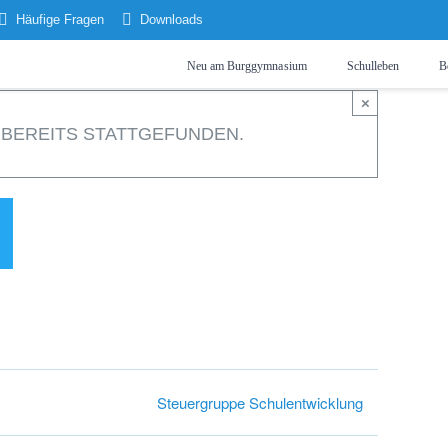
Häufige Fragen
Downloads
Neu am Burggymnasium
Schulleben
B
×
 BEREITS STATTGEFUNDEN.
Steuergruppe Schulentwicklung