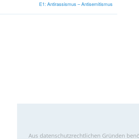
E1: Antirassismus – Antisemitismus
Aus datenschutzrechtlichen Gründen benöt