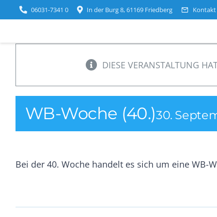
Zum
06031-7341 0
In der Burg 8, 61169 Friedberg
Kontakt
Inhalt
springen
DIESE VERANSTALTUNG HAT
WB-Woche (40.)
30. Septe
Bei der 40. Woche handelt es sich um eine WB-