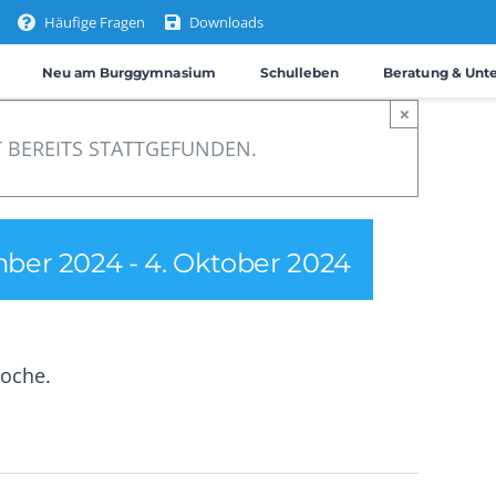
Häufige Fragen
Downloads
Neu am Burggymnasium
Schulleben
Beratung & Unt
×
 BEREITS STATTGEFUNDEN.
mber 2024
-
4. Oktober 2024
Woche.