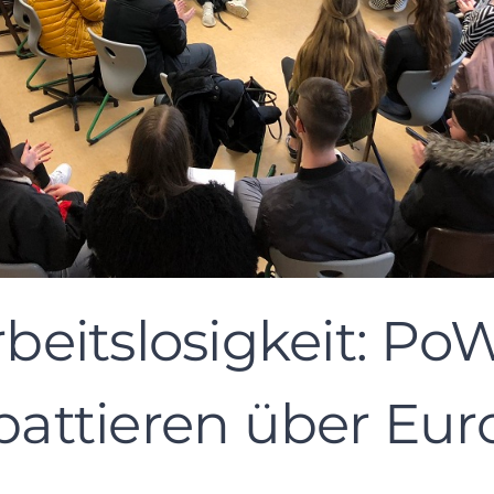
eitslosigkeit: PoW
battieren über Eur