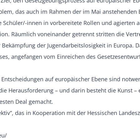
s Ziel, den Gesetzgebungsprozess auf europäischer Eb
roblem, das auch im Rahmen der im Mai anstehenden 
 Schüler/-innen in vorbereitete Rollen und agierten 
n. Räumlich voneinander getrennt stritten die Vert
r Bekämpfung der Jugendarbeitslosigkeit in Europa. D
s, angefangen vom Einreichen des Gesetzesentwurfs 
he Entscheidungen auf europäischer Ebene sind notwe
die Herausforderung – und darin besteht die Kunst –
besten Deal gemacht.
iv“, das in Kooperation mit der Hessischen Landesz
eu/