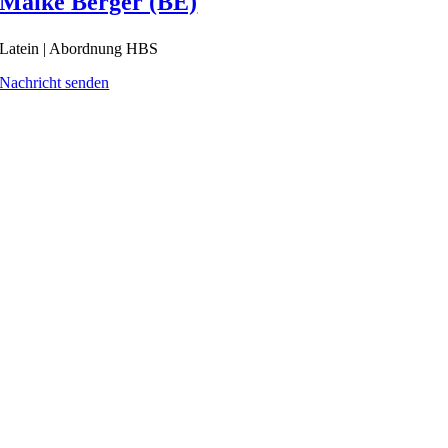
Maike Berger (BE)
Latein | Abordnung HBS
Nachricht senden