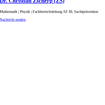
Dr. Christian Zscherp (ZS)
Mathematik | Physik | Fachbereichsleitung AF III, Suchtprävention
Nachricht senden