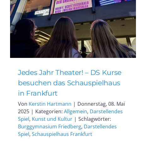
Jedes Jahr Theater! – DS Kurse
besuchen das Schauspielhaus
in Frankfurt
Von
Kerstin Hartmann
|
Donnerstag, 08. Mai
2025
|
Kategorien:
Allgemein
,
Darstellendes
Spiel
,
Kunst und Kultur
|
Schlagwörter:
Burggymnasium Friedberg
,
Darstellendes
Spiel
,
Schauspielhaus Frankfurt