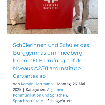
Schülerinnen und Schüler des
Burggymnasium Friedberg
legen DELE-Prüfung auf den
Niveaus A2/B1 am Instituto
Cervantes ab
Von
Kerstin Hartmann
|
Montag, 26. Mai
2025
|
Kategorien:
Allgemein
,
Kommunikation und Sprachen
,
Sprachzertifikate
|
Schlagwörter: