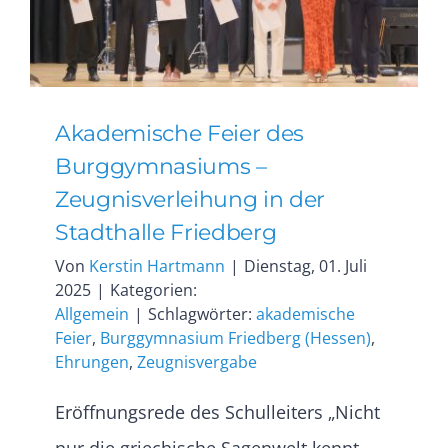
Akademische Feier des
Burggymnasiums –
Zeugnisverleihung in der
Stadthalle Friedberg
Von
Kerstin Hartmann
|
Dienstag, 01. Juli
2025
|
Kategorien:
Allgemein
|
Schlagwörter:
akademische
Feier
,
Burggymnasium Friedberg (Hessen)
,
Ehrungen
,
Zeugnisvergabe
Eröffnungsrede des Schulleiters „Nicht
nur die griechische Sagenwelt kennt