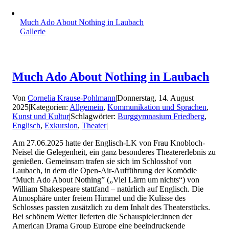
Much Ado About Nothing in Laubach
Gallerie
Much Ado About Nothing in Laubach
Von
Cornelia Krause-Pohlmann
|
Donnerstag, 14. August
2025
|
Kategorien:
Allgemein
,
Kommunikation und Sprachen
,
Kunst und Kultur
|
Schlagwörter:
Burggymnasium Friedberg
,
Englisch
,
Exkursion
,
Theater
|
Am 27.06.2025 hatte der Englisch-LK von Frau Knobloch-
Neisel die Gelegenheit, ein ganz besonderes Theatererlebnis zu
genießen. Gemeinsam trafen sie sich im Schlosshof von
Laubach, in dem die Open-Air-Aufführung der Komödie
“Much Ado About Nothing” („Viel Lärm um nichts“) von
William Shakespeare stattfand – natürlich auf Englisch. Die
Atmosphäre unter freiem Himmel und die Kulisse des
Schlosses passten zusätzlich zu dem Inhalt des Theaterstücks.
Bei schönem Wetter lieferten die Schauspieler:innen der
American Drama Group Europe eine beeindruckende