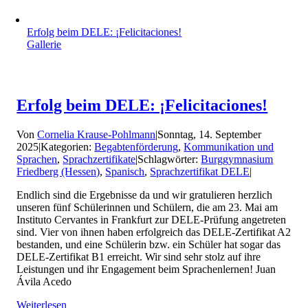
Erfolg beim DELE: ¡Felicitaciones!
Gallerie
Erfolg beim DELE: ¡Felicitaciones!
Von
Cornelia Krause-Pohlmann
|
Sonntag, 14. September
2025
|
Kategorien:
Begabtenförderung
,
Kommunikation und
Sprachen
,
Sprachzertifikate
|
Schlagwörter:
Burggymnasium
Friedberg (Hessen)
,
Spanisch
,
Sprachzertifikat DELE
|
Endlich sind die Ergebnisse da und wir gratulieren herzlich
unseren fünf Schülerinnen und Schülern, die am 23. Mai am
Instituto Cervantes in Frankfurt zur DELE-Prüfung angetreten
sind. Vier von ihnen haben erfolgreich das DELE-Zertifikat A2
bestanden, und eine Schülerin bzw. ein Schüler hat sogar das
DELE-Zertifikat B1 erreicht. Wir sind sehr stolz auf ihre
Leistungen und ihr Engagement beim Sprachenlernen! Juan
Ávila Acedo
Weiterlesen