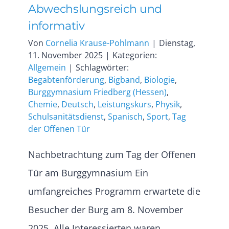
Abwechslungsreich und
informativ
Von
Cornelia Krause-Pohlmann
|
Dienstag,
11. November 2025
|
Kategorien:
Allgemein
|
Schlagwörter:
Begabtenförderung
,
Bigband
,
Biologie
,
Burggymnasium Friedberg (Hessen)
,
Chemie
,
Deutsch
,
Leistungskurs
,
Physik
,
Schulsanitätsdienst
,
Spanisch
,
Sport
,
Tag
der Offenen Tür
Nachbetrachtung zum Tag der Offenen
Tür am Burggymnasium Ein
umfangreiches Programm erwartete die
Besucher der Burg am 8. November
2025. Alle Interessierten waren