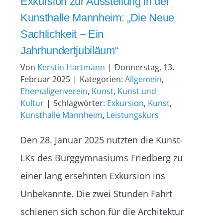
Exkursion zur Ausstellung in der
Kunsthalle Mannheim: „Die Neue
Sachlichkeit – Ein
Jahrhundertjubiläum“
Von
Kerstin Hartmann
|
Donnerstag, 13.
Februar 2025
|
Kategorien:
Allgemein
,
Ehemaligenverein
,
Kunst
,
Kunst und
Kultur
|
Schlagwörter:
Exkursion
,
Kunst
,
Kunsthalle Mannheim
,
Leistungskurs
Den 28. Januar 2025 nutzten die Kunst-
LKs des Burggymnasiums Friedberg zu
einer lang ersehnten Exkursion ins
Unbekannte. Die zwei Stunden Fahrt
schienen sich schon für die Architektur