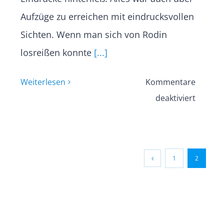
Aufzüge zu erreichen mit eindrucksvollen
Sichten. Wenn man sich von Rodin
losreißen konnte
[...]
Weiterlesen
Kommentare
für
deaktiviert
Exkursi
zur
Ausstel
1
2
in
der
sstudio
Kunstha
mum“
Mannhe