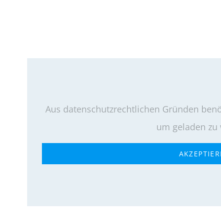
in
Friedb
–
Ein
spann
Einblic
in
Aus datenschutzrechtlichen Gründen benöt
moder
um geladen zu
Kraft-
Traini
AKZEPTIE