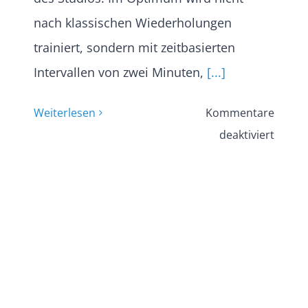
nach klassischen Wiederholungen
trainiert, sondern mit zeitbasierten
Intervallen von zwei Minuten,
[...]
Weiterlesen
Kommentare
für
deaktiviert
Sport-
LK
Q2
(BM)
im
Fitnes
„Opti