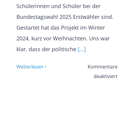
Schülerinnen und Schüler bei der
Bundestagswahl 2025 Erstwähler sind.
Gestartet hat das Projekt im Winter
2024, kurz vor Weihnachten. Uns war
klar, dass der politische
[...]
Weiterlesen
Kommentare
für
deaktiviert
Interes
Schüle
und
Schüle
organi
die