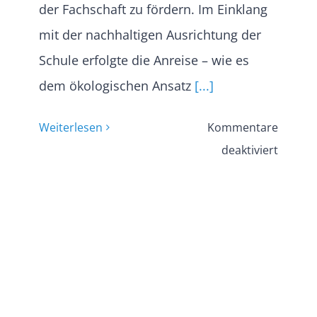
der Fachschaft zu fördern. Im Einklang
mit der nachhaltigen Ausrichtung der
Schule erfolgte die Anreise – wie es
dem ökologischen Ansatz
[...]
Weiterlesen
Kommentare
für
deaktiviert
Fachta
Geschi
–
Gedenk
KZ
Neuen